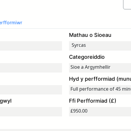
erfformiwr
Mathau o Sioeau
Categoreiddio
Hyd y perfformiad (mun
egwyl
Ffi Perfformiad (£)