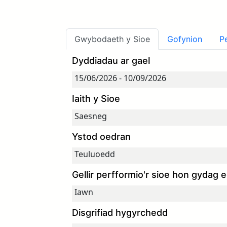
Gwybodaeth y Sioe
Gofynion
P
Dyddiadau ar gael
Iaith y Sioe
Ystod oedran
Gellir perfformio'r sioe hon gydag 
Disgrifiad hygyrchedd