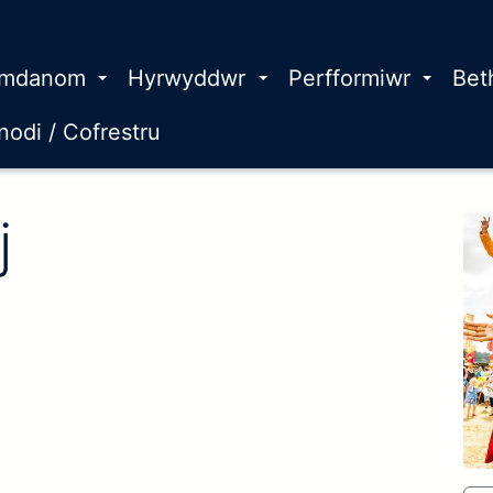
mdanom
Hyrwyddwr
Perfformiwr
Bet
odi / Cofrestru
fformiwr:
j