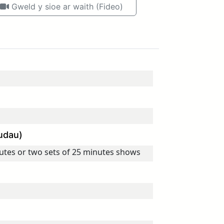
Gweld y sioe ar waith (Fideo)
udau)