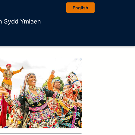
English
h Sydd Ymlaen