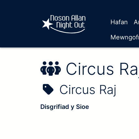
Hafan
A
Mewngofn
Enw'r Per
Circus Ra
Enw'r Sioe:
Circus Raj
Disgrifiad y Sioe