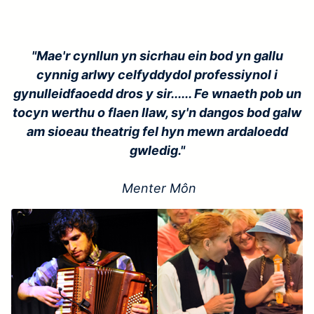
"Mae'r cynllun yn sicrhau ein bod yn gallu
cynnig arlwy celfyddydol professiynol i
gynulleidfaoedd dros y sir...... Fe wnaeth pob un
tocyn werthu o flaen llaw, sy'n dangos bod galw
am sioeau theatrig fel hyn mewn ardaloedd
gwledig."
Menter Môn