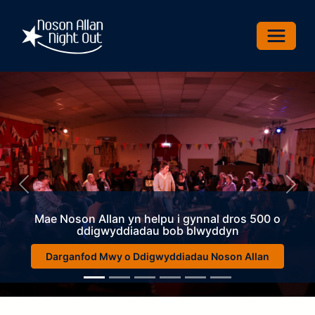
Toggle 
Previous
Nex
Mae Noson Allan yn helpu i gynnal dros 500 o
ddigwyddiadau bob blwyddyn
Darganfod Mwy o Ddigwyddiadau Noson Allan