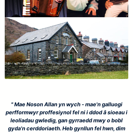
" Mae Noson Allan yn wych - mae'n galluogi
perfformwyr proffesiynol fel ni i ddod â sioeau i
leoliadau gwledig, gan gyrraedd mwy o bobl
gyda'n cerddoriaeth. Heb gynllun fel hwn, dim