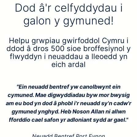
Dod â'r celfyddydau i
galon y gymuned!
Helpu grwpiau gwirfoddol Cymru i
ddod â dros 500 sioe broffesiynol y
flwyddyn i neuaddau a lleoedd yn
eich ardal
"Ein neuadd bentref yw canolbwynt ein
cymuned. Mae digwyddiadau byw mor bwysig
am eu bod yn dod â phobl i'r neuadd sy'n cadw'r
gymuned ynghyd. Heb Noson Allan ni allwn
fforddio cael safon yr adloniant sydd ar gael."
Neuadd Bentref Port Eynon