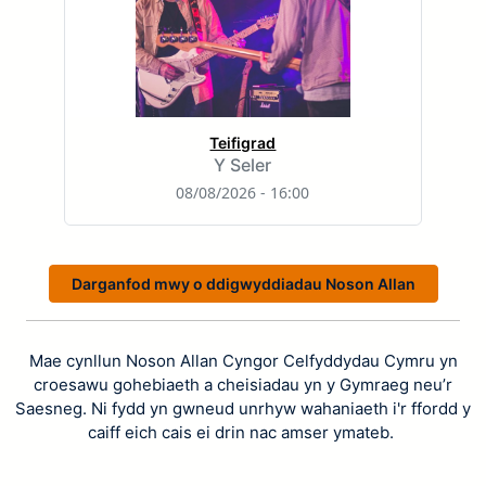
Teifigrad
Y Seler
08/08/2026 - 16:00
Darganfod mwy o ddigwyddiadau Noson Allan
Mae cynllun Noson Allan Cyngor Celfyddydau Cymru yn
croesawu gohebiaeth a cheisiadau yn y Gymraeg neu’r
Saesneg. Ni fydd yn gwneud unrhyw wahaniaeth i'r ffordd y
caiff eich cais ei drin nac amser ymateb.