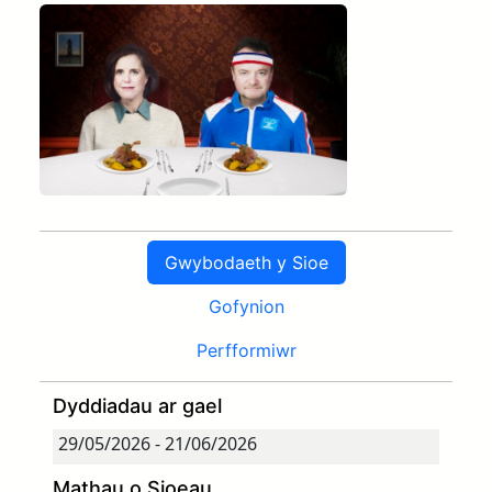
Gwybodaeth y Sioe
Gofynion
Perfformiwr
Dyddiadau ar gael
Mathau o Sioeau