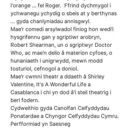
l'orange ... fel Roger.  Ffrind dychmygol i 
ychwanegu ychydig o sbeis at y berthynas 
... gyda chanlyniadau annisgwyl.

Mae’r comedi arsylwadol finiog hon wedi’i 
hysgrifennu gan y sgriptiwr arobryn, 
Robert Shearman, un o sgriptwyr Doctor 
Who, ac mae’n delio â materion cyfoes, o 
hunaniaeth i unigrwydd, mewn modd 
tosturiol, cefnogol a doniol.  

Mae’r cwmni theatr a ddaeth â Shirley 
Valentine, It's A Wonderful Life a 
Casablanca i chi yn dod â'i steil theatrig i 
berl fodern.

Cydweithio gyda Canolfan Celfyddydau 
Ponatardae a Chyngor Celfyddydau Cymru.

Perfformiad yn Saesneg