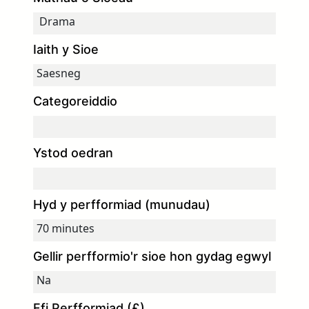
Iaith y Sioe
Categoreiddio
Ystod oedran
Hyd y perfformiad (munudau)
Gellir perfformio'r sioe hon gydag egwyl
Ffi Perfformiad (£)