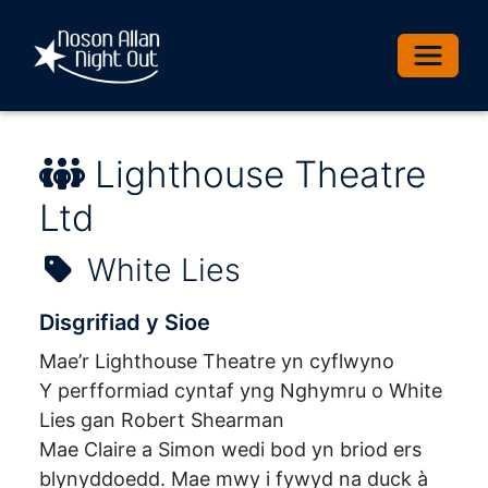
Toggle 
Enw'r Perfformiwr:
Lighthouse Theatre
Ltd
Enw'r Sioe:
White Lies
Disgrifiad y Sioe
Mae’r Lighthouse Theatre yn cyflwyno

Y perfformiad cyntaf yng Nghymru o White 
Lies gan Robert Shearman 

Mae Claire a Simon wedi bod yn briod ers 
blynyddoedd. Mae mwy i fywyd na duck à 