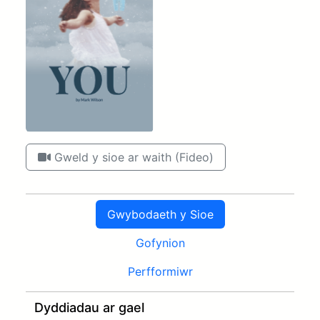
Gweld y sioe ar waith (Fideo)
Gwybodaeth y Sioe
Gofynion
Perfformiwr
Dyddiadau ar gael