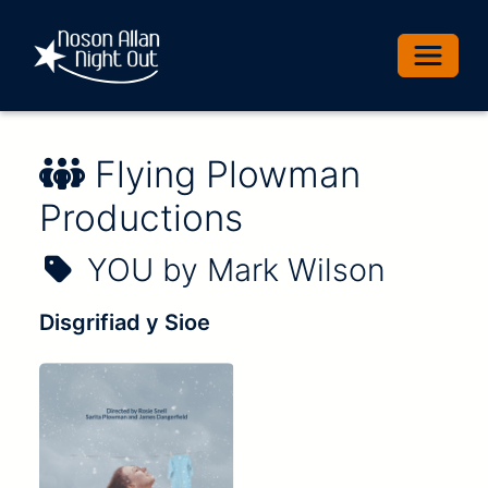
Toggle 
Enw'r Perfformiwr:
Flying Plowman
Productions
Enw'r Sioe:
YOU by Mark Wilson
Disgrifiad y Sioe