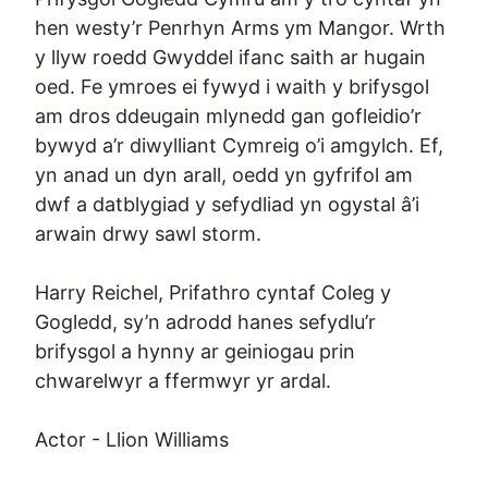
hen westy’r Penrhyn Arms ym Mangor. Wrth 
y llyw roedd Gwyddel ifanc saith ar hugain 
oed. Fe ymroes ei fywyd i waith y brifysgol 
am dros ddeugain mlynedd gan gofleidio’r 
bywyd a’r diwylliant Cymreig o’i amgylch. Ef, 
yn anad un dyn arall, oedd yn gyfrifol am 
dwf a datblygiad y sefydliad yn ogystal â’i 
arwain drwy sawl storm. 

Harry Reichel, Prifathro cyntaf Coleg y 
Gogledd, sy’n adrodd hanes sefydlu’r 
brifysgol a hynny ar geiniogau prin 
chwarelwyr a ffermwyr yr ardal.

Actor - Llion Williams 
