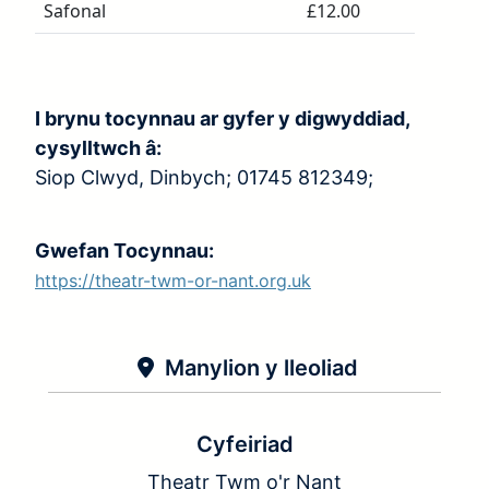
Safonal
£12.00
I brynu tocynnau ar gyfer y digwyddiad,
cysylltwch â:
Siop Clwyd, Dinbych; 01745 812349;
Gwefan Tocynnau:
https://theatr-twm-or-nant.org.uk
Manylion y lleoliad
Cyfeiriad
Theatr Twm o'r Nant