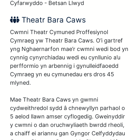
Cyfarwyddo - Betsan Llwyd
Enw’r perfformiwr:
Theatr Bara Caws
Cwmni Theatr Cymuned Proffesiynol 
Cymraeg yw Theatr Bara Caws. O’i gartref 
yng Nghaernarfon mae’r cwmni wedi bod yn 
cynnig cynyrchiadau wedi eu cynllunio a’u 
perfformio yn arbennig i gynulleidfaoedd 
Cymraeg yn eu cymunedau ers dros 45 
mlyned. 

Mae Theatr Bara Caws yn gwmni 
cydweithredol sydd â chnewyllyn parhaol o 
5 aelod llawn amser cyflogedig. Gweinyddir 
y cwmni o dan oruchwyliaeth bwrdd rheoli, 
a chaiff ei ariannu gan Gyngor Celfyddydau 