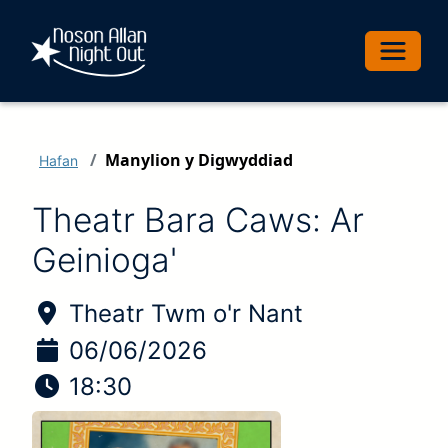
Toggle 
Manylion y Digwyddiad
Hafan
Theatr Bara Caws: Ar
Geinioga'
Lleoliad y digwyddiad:
Theatr Twm o'r Nant
Dyddiad y digwyddiad
06/06/2026
Amser y digwyddiad
18:30