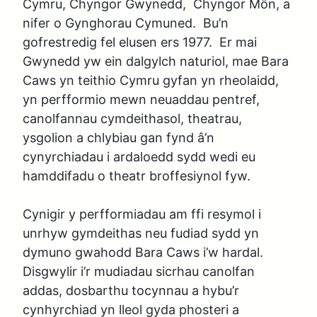
Cymru, Chyngor Gwynedd,  Chyngor Môn, a 
nifer o Gynghorau Cymuned.  Bu’n 
gofrestredig fel elusen ers 1977.  Er mai 
Gwynedd yw ein dalgylch naturiol, mae Bara 
Caws yn teithio Cymru gyfan yn rheolaidd, 
yn perfformio mewn neuaddau pentref, 
canolfannau cymdeithasol, theatrau, 
ysgolion a chlybiau gan fynd â’n 
cynyrchiadau i ardaloedd sydd wedi eu 
hamddifadu o theatr broffesiynol fyw.

Cynigir y perfformiadau am ffi resymol i 
unrhyw gymdeithas neu fudiad sydd yn 
dymuno gwahodd Bara Caws i’w hardal.  
Disgwylir i’r mudiadau sicrhau canolfan 
addas, dosbarthu tocynnau a hybu’r 
cynhyrchiad yn lleol gyda phosteri a 