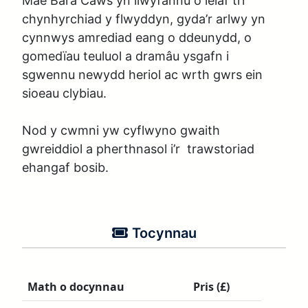
Mae Bara Caws yn llwyfannu o leiaf tri 
chynhyrchiad y flwyddyn, gyda’r arlwy yn 
cynnwys amrediad eang o ddeunydd, o 
gomedïau teuluol a dramâu ysgafn i 
sgwennu newydd heriol ac wrth gwrs ein 
sioeau clybiau. 

Nod y cwmni yw cyflwyno gwaith 
gwreiddiol a pherthnasol i’r  trawstoriad 
ehangaf bosib.
Tocynnau
Math o docynnau
Pris (£)