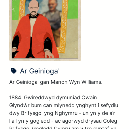
Enw'r sioe:
Ar Geinioga'
Ar Geinioga' gan Manon Wyn Williams. 

1884. Gwireddwyd dymuniad Owain 
Glyndŵr bum can mlynedd ynghynt i sefydlu 
dwy Brifysgol yng Nghymru - un yn y de a’r 
llall yn y gogledd - ac agorwyd drysau Coleg 
Prifysgol Gogledd Cymru am y tro cyntaf yn 