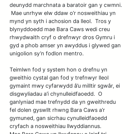
deunydd marchnata a baratoir gan y cwmni. 
 Mae unrhyw elw ddaw o’r nosweithiau yn 
mynd yn syth i achosion da lleol.  Tros y 
blynyddoedd mae Bara Caws wedi creu 
rhwydwaith cryf o drefnwyr dros Gymru i 
gyd a phob amser yn awyddus i glywed gan 
unigolion sy’n fodlon mentro.

Teimlwn fod y system hon o drefnu yn 
gweithio cystal gan fod y trefnwyr lleol 
gymaint mwy cyfarwydd â’u milltir sgwâr, ei 
disgwyliadau a’i chynulleidfaoedd.  O 
ganlyniad mae trefnydd da yn gweithredu 
fel dolen gyswllt rhwng Bara Caws a’r 
gymuned, gan sicrhau cynulleidfaoedd 
cryfach a nosweithiau llwyddiannus. 
