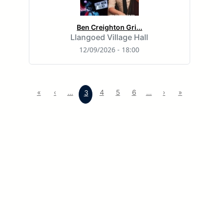
Ben Creighton Gri...
Llangoed Village Hall
12/09/2026 - 18:00
«
‹
…
4
5
6
…
›
»
3