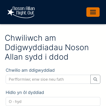
Toggle 
Chwiliwch am
Ddigwyddiadau Noson
Allan sydd i ddod
Chwilio am ddigwyddiad
Hidlo yn ôl dyddiad