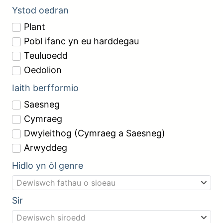
Ystod oedran
Plant
Pobl ifanc yn eu harddegau
Teuluoedd
Oedolion
Iaith berfformio
Saesneg
Cymraeg
Dwyieithog (Cymraeg a Saesneg)
Arwyddeg
Hidlo yn ôl genre
Dewiswch fathau o sioeau
Sir
Dewiswch siroedd