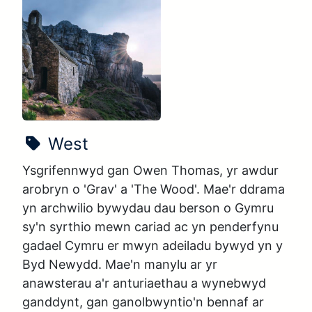
Enw'r sioe:
West
Ysgrifennwyd gan Owen Thomas, yr awdur 
arobryn o 'Grav' a 'The Wood'. Mae'r ddrama 
yn archwilio bywydau dau berson o Gymru 
sy'n syrthio mewn cariad ac yn penderfynu 
gadael Cymru er mwyn adeiladu bywyd yn y 
Byd Newydd. Mae'n manylu ar yr 
anawsterau a'r anturiaethau a wynebwyd 
ganddynt, gan ganolbwyntio'n bennaf ar 