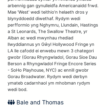
arbennig gan gynulleidfa Americanaidd frwd.

Mae 'West' wedi teithio'n helaeth dros y 
blynyddoedd diwethaf. Rydym wedi 
perfformio yng Nghymru, Llundain, Hastings 
a St Leonards, The Swallow Theatre, yr 
Alban ac wedi mwynhau rhediad 
llwyddiannus yn Gŵyl Hollywood Fringe yn 
LA lle cafodd ei enwebu mewn 3 chategori 
gwobr (Gorau Rhyngwladol, Gorau Sioe Dau 
Berson a Rhyngwladol Fringe Encore Series 
- SoHo Playhouse, NYC) ac ennill gwobr 
Gorau Broadwater. Rydym wedi derbyn 
ymateb cadarnhaol ym mhobman rydym 
wedi bod.
Enw’r perfformiwr:
Bale and Thomas