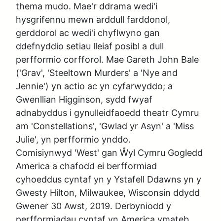
thema mudo. Mae'r ddrama wedi'i 
hysgrifennu mewn arddull farddonol, 
gerddorol ac wedi'i chyflwyno gan 
ddefnyddio setiau lleiaf posibl a dull 
perfformio corfforol. Mae Gareth John Bale 
('Grav', 'Steeltown Murders' a 'Nye and 
Jennie') yn actio ac yn cyfarwyddo; a 
Gwenllian Higginson, sydd fwyaf 
adnabyddus i gynulleidfaoedd theatr Cymru 
am 'Constellations', 'Gwlad yr Asyn' a 'Miss 
Julie', yn perfformio ynddo.

Comisiynwyd 'West' gan Ŵyl Cymru Gogledd 
America a chafodd ei berfformiad 
cyhoeddus cyntaf yn y Ystafell Ddawns yn y 
Gwesty Hilton, Milwaukee, Wisconsin ddydd 
Gwener 30 Awst, 2019. Derbyniodd y 
perfformiadau cyntaf yn America ymateb 