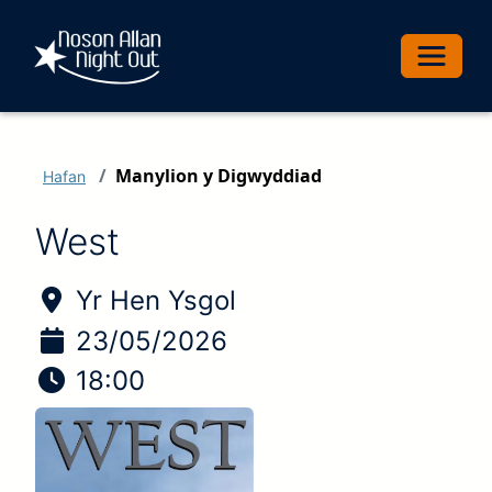
Toggle 
Manylion y Digwyddiad
Hafan
West
Lleoliad y digwyddiad:
Yr Hen Ysgol
Dyddiad y digwyddiad
23/05/2026
Amser y digwyddiad
18:00