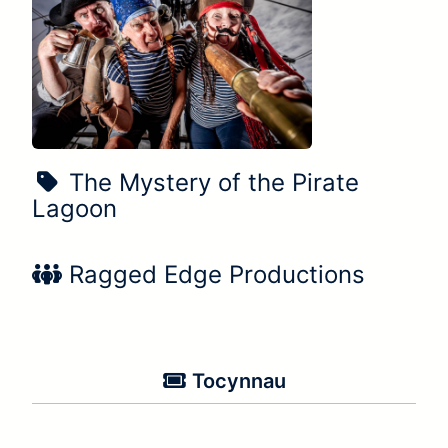
Enw'r sioe:
The Mystery of the Pirate
Lagoon
Enw’r perfformiwr:
Ragged Edge Productions
Tocynnau