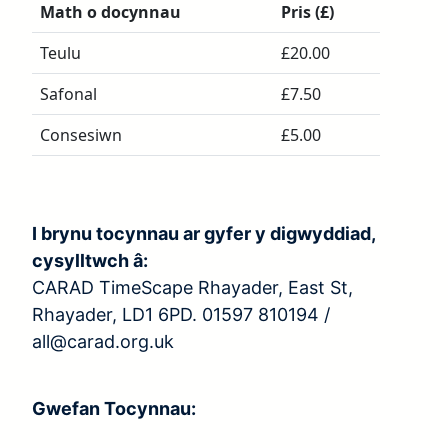
Math o docynnau
Pris (£)
Teulu
£20.00
Safonal
£7.50
Consesiwn
£5.00
I brynu tocynnau ar gyfer y digwyddiad,
cysylltwch â:
CARAD TimeScape Rhayader, East St,
Rhayader, LD1 6PD. 01597 810194 /
all@carad.org.uk
Gwefan Tocynnau: