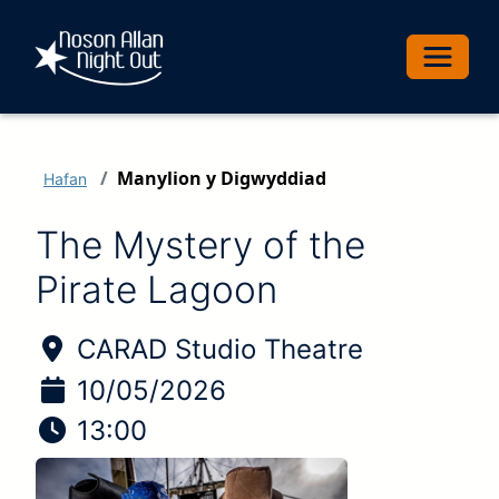
Toggle 
Manylion y Digwyddiad
Hafan
The Mystery of the
Pirate Lagoon
Lleoliad y digwyddiad:
CARAD Studio Theatre
Dyddiad y digwyddiad
10/05/2026
Amser y digwyddiad
13:00