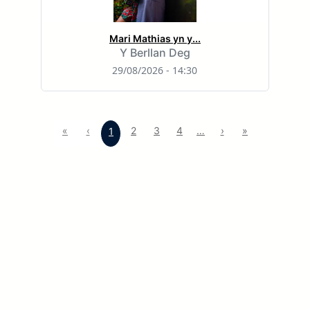
Mari Mathias yn y...
Y Berllan Deg
29/08/2026 - 14:30
«
‹
2
3
4
…
›
»
1