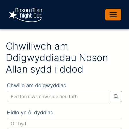
Toggle 
Chwiliwch am
Ddigwyddiadau Noson
Allan sydd i ddod
Chwilio am ddigwyddiad
Hidlo yn ôl dyddiad