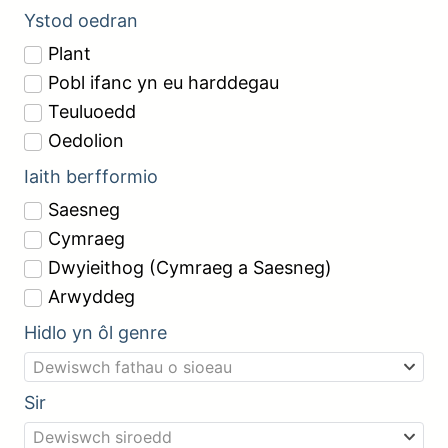
Ystod oedran
Plant
Pobl ifanc yn eu harddegau
Teuluoedd
Oedolion
Iaith berfformio
Saesneg
Cymraeg
Dwyieithog (Cymraeg a Saesneg)
Arwyddeg
Hidlo yn ôl genre
Dewiswch fathau o sioeau
Sir
Dewiswch siroedd