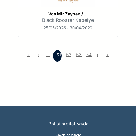
Vos Mir Zaynen / ...
Black Rooster Kapelye
25/05/2026 - 30/04/2029
«
‹
…
52
53
54
›
»
51
Polisi preifatrwydd
Hygyrchedd