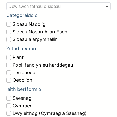
Dewiswch fathau o sioeau
Categoreiddio
Sioeau Nadolig
Sioeau Noson Allan Fach
Sioeau a argymhellir
Ystod oedran
Plant
Pobl ifanc yn eu harddegau
Teuluoedd
Oedolion
Iaith berfformio
Saesneg
Cymraeg
Dwyieithog (Cymraeg a Saesneg)