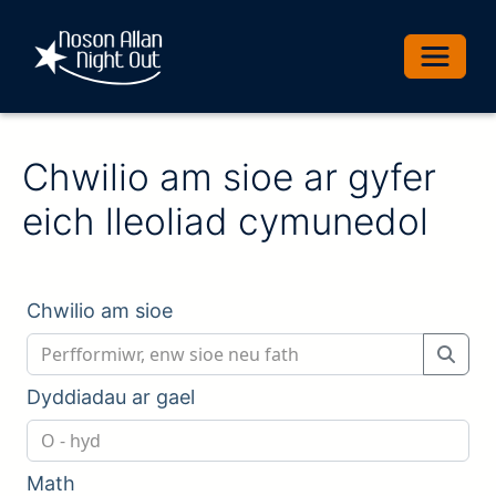
Toggle 
Chwilio am sioe ar gyfer
eich lleoliad cymunedol
Chwilio am sioe
Dyddiadau ar gael
Math